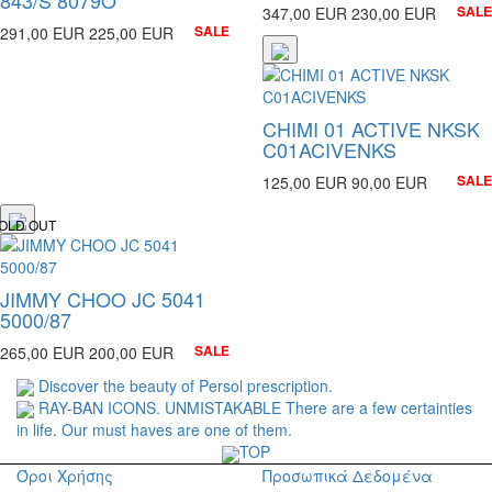
SALE
347,00 EUR
230,00 EUR
SALE
291,00 EUR
225,00 EUR
CHIMI 01 ACTIVE NKSK
C01ACIVENKS
SALE
125,00 EUR
90,00 EUR
OLD OUT
JIMMY CHOO JC 5041
5000/87
SALE
265,00 EUR
200,00 EUR
Discover the beauty of Persol prescription.
RAY-BAN ICONS. UNMISTAKABLE There are a few certainties
in life. Our must haves are one of them.
TOP
Όροι Χρήσης
Προσωπικά Δεδομένα