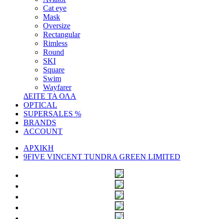
Cat eye
Mask
Oversize
Rectangular
Rimless
Round
SKI
Square
Swim
Wayfarer
ΔΕΙΤΕ ΤΑ ΟΛΑ
OPTICAL
SUPERSALES %
BRANDS
ACCOUNT
ΑΡΧΙΚΗ
9FIVE VINCENT TUNDRA GREEN LIMITED