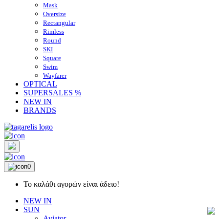
Mask
Oversize
Rectangular
Rimless
Round
SKI
Square
Swim
Wayfarer
OPTICAL
SUPERSALES %
NEW IN
BRANDS
0
Το καλάθι αγορών είναι άδειο!
NEW IN
SUN
Aviator